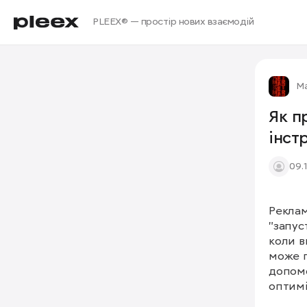
PLEEX® — простір нових взаємодій
М
Як п
інст
09.
Реклам
"запус
коли в
може п
допомо
оптимі