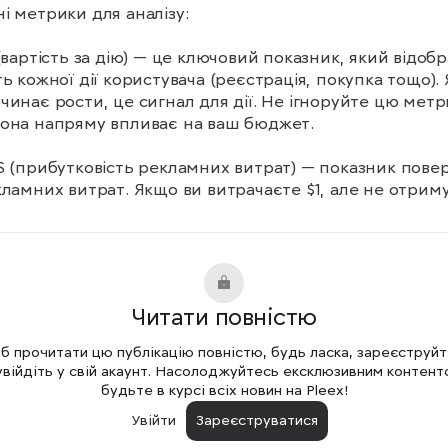
і метрики для аналізу:

 (вартість за дію) — це ключовий показник, який відобр
ть кожної дії користувача (реєстрація, покупка тощо). 
чинає рости, це сигнал для дії. Не ігноруйте цю метри
она напряму впливає на ваш бюджет.

S (прибутковість рекламних витрат) — показник пове
кламних витрат. Якщо ви витрачаєте $1, але не отриму
мні $1.5-$2 назад, це ознака, що варто переглянути 
гію. Ця метрика дозволяє зрозуміти, чи є реклама 
вною з фінансової точки зору.

 (клікабельність) — показник клікабельності вашого 
Читати повністю
ення. Якщо люди не натискають на вашу рекламу, це
є, що вона або не приваблює увагу, або її креатив не 
 прочитати цю публікацію повністю, будь ласка, зареєструй
ідає очікуванням аудиторії. Чим вищий CTR, тим кращ
увійдіть у свій акаунт. Насолоджуйтесь ексклюзивним контент
 ваше оголошення.

будьте в курсі всіх новин на Pleex!
Увійти
Зареєструватися
вильно сегментувати кампанії?
