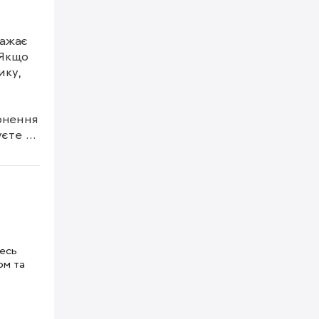
ажає 
Якщо 
ку, 
рнення 
єте 
 
тесь
е 
ом та