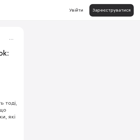
Увійти
Зареєструватися
ok:
 тоді, 
що 
, які 