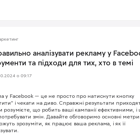
аркетинг
равильно аналізувати рекламу у Facebo
рументи та підходи для тих, хто в темі
10.2024 о 09:17
а у Facebook — це не просто про натиснути кнопку 
тити" і чекати на диво. Справжні результати приходять
и розумієте, що робить ваші кампанії ефективними, і 
отребувати змін. Давайте обговоримо основні метрики
жуть зрозуміти, як працює ваша реклама, і як її 
зувати.
