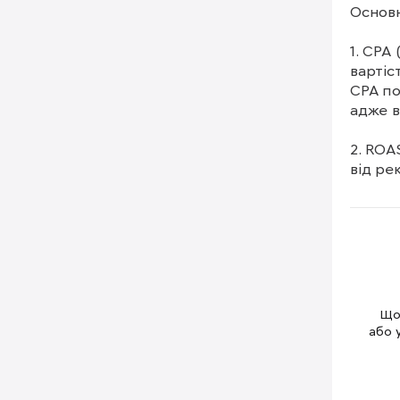
Основн
1. CPA
вартіс
CPA по
адже в
2. ROA
від ре
принай
страте
ефекти
3. CTR
оголош
означа
Щоб
відпов
або 
працює
Як пра