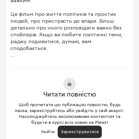
важким.

Це фільм про життя політиків та простих 
людей, про пристрасть до влади. Більш 
детально про нього розповідати важко без 
спойлерів. Якщо ви любите політичні теми, 
раджу подивитися, думаю, вам 
сподобається.

Плюси: цікава тема "політики зсередини"

Мінуси: якщо ви не фанат подібних тем, 
відволікатися легко, а розуміти весь фільм 
важко.

Читати повністю
Оцінка: 5/10
Щоб прочитати цю публікацію повністю, будь
ласка, зареєструйтесь або увійдіть у свій акаунт.
Насолоджуйтесь ексклюзивним контентом та
будьте в курсі всіх новин на Pleex!
Увійти
Зареєструватися