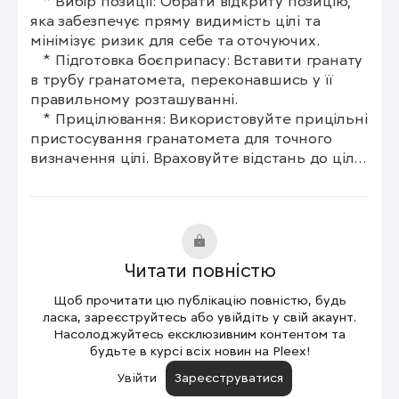
   * Вибір позиції: Обрати відкриту позицію, 
яка забезпечує пряму видимість цілі та 
мінімізує ризик для себе та оточуючих.

   * Підготовка боєприпасу: Вставити гранату 
в трубу гранатомета, переконавшись у її 
правильному розташуванні.

   * Прицілювання: Використовуйте прицільні 
пристосування гранатомета для точного 
визначення цілі. Враховуйте відстань до цілі, 
поправки на вітер, температуру та інші 
фактори, які можуть вплинути на траєкторію 
польоту гранати.

 * Постріл:

   * Зайняти стійку: Прийняти стійку, яка 
Читати повністю
забезпечує максимальну стійкість і контроль 
над зброєю.

Щоб прочитати цю публікацію повністю, будь
   * Звести гачок: Плавно зведіть гачок 
ласка, зареєструйтесь або увійдіть у свій акаунт.
гранатомета.

Насолоджуйтесь ексклюзивним контентом та
будьте в курсі всіх новин на Pleex!
   * Спрямувати на ціль: Точно навести 
гранатомет на ціль.

Увійти
Зареєструватися
   * Спустити спусковий гачок: Різко і плавно 