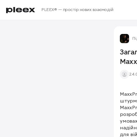
PLEEX® — простір нових взаємодій
Пі
Зага
Maxx
24.
MaxxPr
штурмо
MaxxPr
розроб
умовах
надійн
для ві