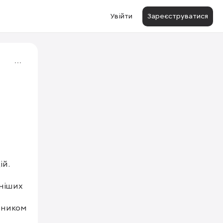
Увійти
Зареєструватися
й.

ніших 
чником 