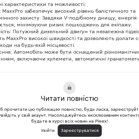
і характеристики та можливості:

: MaxxPro забезпечує високий рівень балістичного та 
інного захисту. Завдяки V-подібному днищу, енергія 
ється, мінімізуючи ризик пошкоджень для екіпажу.

ість: Потужний дизельний двигун та незалежна підвіс
ь MaxxPro високої швидкості та дозволяють долати ск
оди на будь-якій місцевості.

ння: Автомобіль може бути оснащений різноманітни
нням, включаючи кулемети, автоматичні гранатомети
анкові ракетні комплекси, що робить його грізною си
 бою.

ність: Завдяки модульній конструкції, MaxxPro легко 
ється до різних завдань, що дозволяє використовуват
нспортер особового складу, командний пункт або наві
Читати повністю
у евакуаційну машину.

ні характеристики:

 прочитати цю публікацію повністю, будь ласка, зареєструй
а 6,5-7,2 м

увійдіть у свій акаунт. Насолоджуйтесь ексклюзивним контент
 2,5 м

будьте в курсі всіх новин на Pleex!
 3 м

Увійти
Зареєструватися
7-14,5 т
