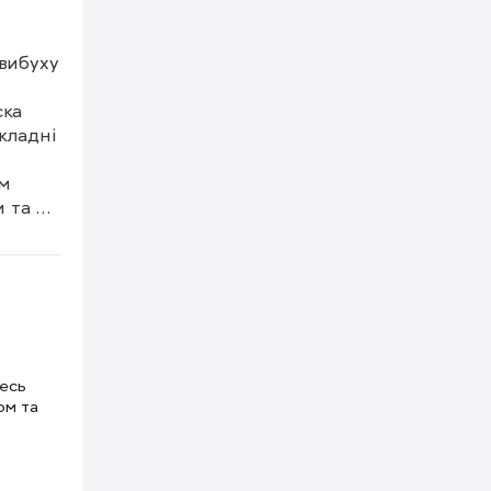
вибуху 
ка 
ладні 
м 
 та 
лою 
и його 
ть 
тесь
ом та