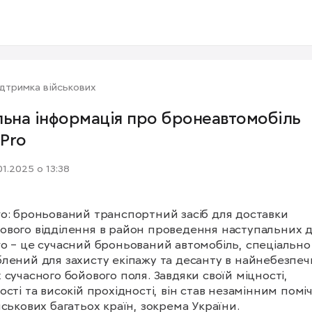
дтримка військових
льна інформація про бронеавтомобіль
Pro
01.2025 о 13:38
o: броньований транспортний засіб для доставки 
вого відділення в район проведення наступальних ді
o – це сучасний броньований автомобіль, спеціально 
лений для захисту екіпажу та десанту в найнебезпеч
 сучасного бойового поля. Завдяки своїй міцності, 
ості та високій прохідності, він став незамінним помі
йськових багатьох країн, зокрема України.
