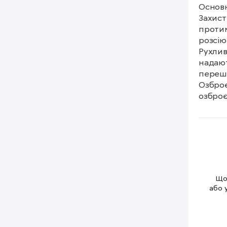
Основн
Захист
протим
розсію
Рухлив
надают
перешк
Озброє
озброє
протит
на полі
Модуль
адапту
як тра
медичн
Техніч
Щоб
Довжин
або 
Ширина
Висота
Вага 12,