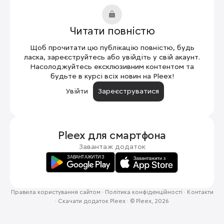
Читати повністю
Щоб прочитати цю публікацію повністю, будь
ласка, зареєструйтесь або увійдіть у свій акаунт.
Насолоджуйтесь ексклюзивним контентом та
будьте в курсі всіх новин на Pleex!
Увійти
Зареєструватися
Pleex для
смартфона
Завантаж додаток
Правила користування сайтом
·
Політика конфіденційності
·
Контакти
·
Скачати додаток Pleex
·
© Pleex, 2026