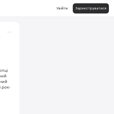
Увійти
Зареєструватися
пці 
ний 
ний 
 рок-