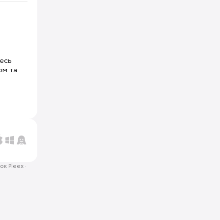
тесь
ом та
ок Pleex
·