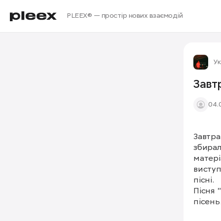
PLEEX® — простір нових взаємодій
Ук
Завт
04.
Завтра
збирал
матері
виступ
пісні.

Пісня 
пісень