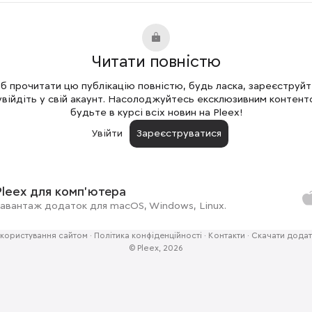
Читати повністю
 прочитати цю публікацію повністю, будь ласка, зареєструй
увійдіть у свій акаунт. Насолоджуйтесь ексклюзивним контент
будьте в курсі всіх новин на Pleex!
Увійти
Зареєструватися
Pleex для комп'ютера
авантаж додаток для macOS, Windows, Linux.
користування сайтом
·
Політика конфіденційності
·
Контакти
·
Скачати додат
© Pleex, 2026