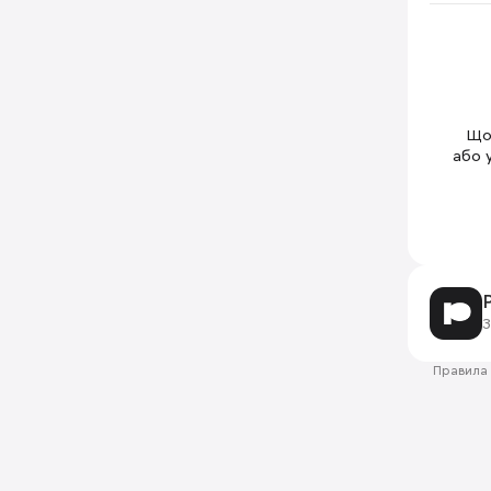
Щоб
або 
З
Правила 