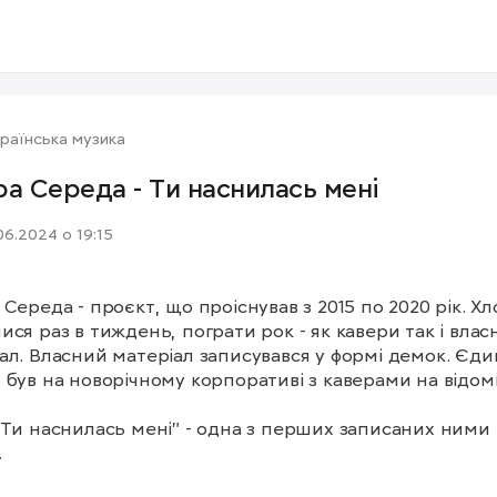
раїнська музика
ра Середа - Ти наснилась мені
06.2024 о 19:15
 Середа - проєкт, що проіснував з 2015 по 2020 рік. Хло
ися раз в тиждень, пограти рок - як кавери так і влас
ал. Власний матеріал записувався у формі демок. Єди
 був на новорічному корпоративі з каверами на відомі
"Ти наснилась мені" - одна з перших записаних ними 
.