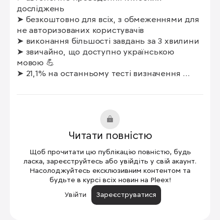
досліджень

➤ безкоштовно для всіх, з обмеженнями для 
не авторизованих користувачів

➤ виконання більшості завдань за 3 хвилини

➤ звичайно, що доступно українською 
мовою 💪

➤ 21,1% на останньому тесті визначення 
людини

здається, майже чверть людини замінено 🫣

➤ як часто ви використовуєте подібні функції 
Читати повністю
ШІ?

➤ наскільки ви довіряєте отриманим 
Щоб прочитати цю публікацію повністю, будь
результатам?

ласка, зареєструйтесь або увійдіть у свій акаунт.
➤ чи перевіряєте кінцевий результат?
Насолоджуйтесь ексклюзивним контентом та
будьте в курсі всіх новин на Pleex!
Увійти
Зареєструватися