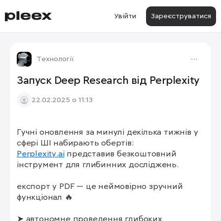
Увійти
Зареєструватися
Технології
Запуск Deep Research від Perplexity
22.02.2025 о 11:13
Гучні оновлення за минулі декілька тижнів у 
1/2
Perplexity.ai
 представив безкоштовний 
інструмент для глибинних досліджень.

експорт у PDF — це неймовірно зручний 
функціонал 🔥

➤ автономне проведення глибоких 