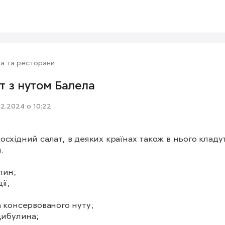
а та ресторани
т з нутом Балела
12.2024 о 10:22
осхідний салат, в деяких країнах також в нього кладут


ин;

ї;

а консервованого нуту;

цибулина;
