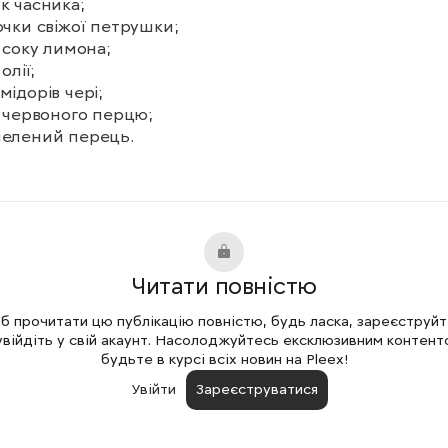
к часника;

лочки свіжої петрушки;

. соку лимона;

олії;

мідорів чері;

л. червоного перцю;

мелений перець.

нута відкрити, вилити в дуршлаг, промити водою. Ци
ти тонкими колами, часник нарізати дрібно. Петрушку
и. Змішати цибулю, часник, петрушку, сіль, перець, д
мона та олію, акуратно перемішати. Перець та помідо
ти дрібними кубиками. Змішати нут, помідори, перець
Читати повністю
ку з цибулею. Подавати з рисом, локшиною, смачног
 прочитати цю публікацію повністю, будь ласка, зареєструй
увійдіть у свій акаунт. Насолоджуйтесь ексклюзивним контент
будьте в курсі всіх новин на Pleex!
Увійти
Зареєструватися