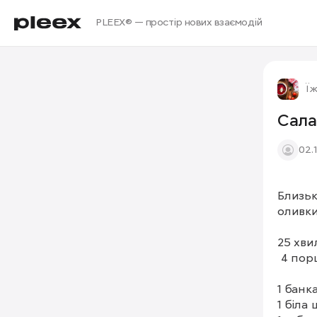
PLEEX® — простір нових взаємодій
Їж
Сала
02.
Близьк
оливки.
25 хвил
 4 порці
1 банк
1 біла 