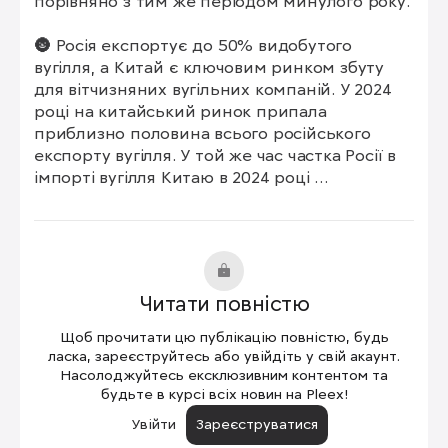
порівняно з тим же періодом минулого року.

🌚 Росія експортує до 50% видобутого 
вугілля, а Китай є ключовим ринком збуту 
для вітчизняних вугільних компаній. У 2024 
році на китайський ринок припала 
приблизно половина всього російського 
експорту вугілля. У той же час частка Росії в 
імпорті вугілля Китаю в 2024 році 
зменшилася з 23 до 18%.

🧮 Скорочення попиту з боку Китаю 
посилюється зниженням рентабельності 
поставок через високу вартість кредитних 
Читати повністю
ресурсів, міцний рубль і дорогу логістику, 
відзначають аналітики. Таким чином, тяжка 
Щоб прочитати цю публікацію повністю, будь
криза, яка накрила російську вугільну 
ласка, зареєструйтесь або увійдіть у свій акаунт.
промисловість після втрати європейського 
Насолоджуйтесь ексклюзивним контентом та
будьте в курсі всіх новин на Pleex!
ринку і посилення міжнародних санкцій, 
продовжує наростати.

Увійти
Зареєструватися