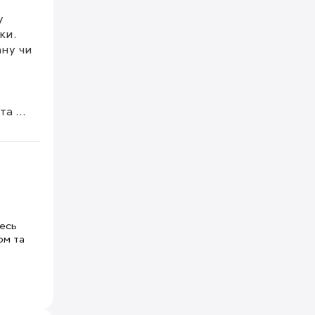
 
и. 
ну чи 
а 
тесь
ом та