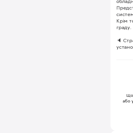
обладн
Предст
систем
Крім т
граду.

🔈 Стр
устано
статис
Щоб
або 