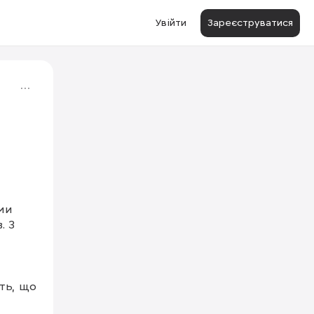
Увійти
Зареєструватися
и 
 З 
ь, що 