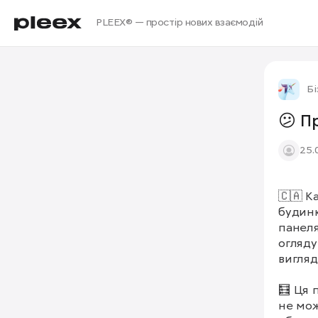
PLEEX® — простір нових взаємодій
Бі
😕 П
25.
🇨🇦 К
будинк
панеля
огляду
вигляд
🧮 Ця 
не мож