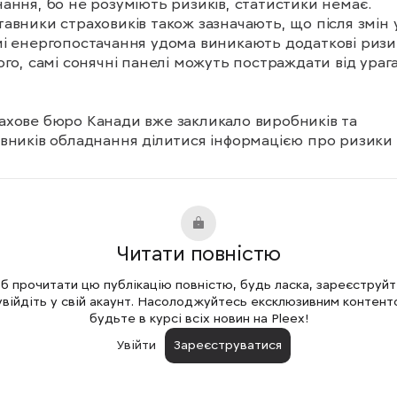
ання, бо не розуміють ризиків, статистики немає. 
авники страховиків також зазначають, що після змін у
і енергопостачання удома виникають додаткові ризик
ого, самі сонячні панелі можуть постраждати від урага
ахове бюро Канади вже закликало виробників та 
вників обладнання ділитися інформацією про ризики т
тику несправностей.
Читати повністю
 прочитати цю публікацію повністю, будь ласка, зареєструй
увійдіть у свій акаунт. Насолоджуйтесь ексклюзивним контент
будьте в курсі всіх новин на Pleex!
Увійти
Зареєструватися