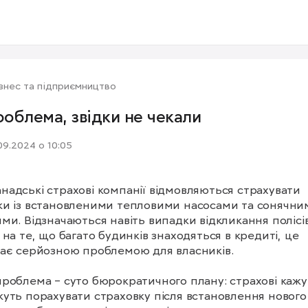
знес та підприємництво
роблема, звідки не чекали
09.2024 о 10:05
анадські страхові компанії відмовляються страхувати 
и із встановленими тепловими насосами та сонячним
ми. Відзначаються навіть випадки відкликання полісів.
 на те, що багато будинків знаходяться в кредиті, це 
ає серйозною проблемою для власників.

проблема – суто бюрократичного плану: страхові кажут
уть порахувати страховку після встановлення нового 