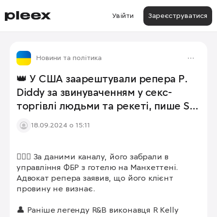
Увійти
Зареєструватися
Новини та політика
👑 У США заарештували репера P.
Diddy за звинуваченням у секс-
торгівлі людьми та рекеті, пише Sky
News
18.09.2024 о 15:11
👮🏻‍♂️ За даними каналу, його забрали в 
управління ФБР з готелю на Манхеттені. 
Адвокат репера заявив, що його клієнт 
провину не визнає.

👤 Раніше легенду R&B виконавця R Kelly 