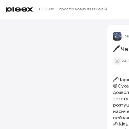
PLEEX® — простір нових взаємодій
М
🖍Ча
24.
🖍Чарі
🟢Суха
дозвол
тексту
розтуш
насиче
пейзаж
✍️Кіль