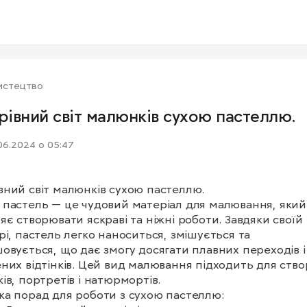
истецтво
рівний світ малюнків сухою пастеллю.
06.2024 о 05:47
вний світ малюнків сухою пастеллю.

 пастель — це чудовий матеріал для малювання, який 
яє створювати яскраві та ніжні роботи. Завдяки своїй 
рі, пастель легко наноситься, змішується та 
овується, що дає змогу досягати плавних переходів і 
них відтінків. Цей вид малювання підходить для ство
ів, портретів і натюрмортів.

ка порад для роботи з сухою пастеллю:
