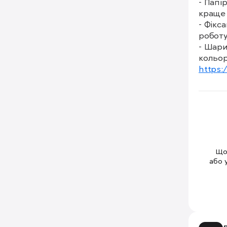
- Папі
краще 
- Фікс
роботу
- Шари
https:
Щоб
або 