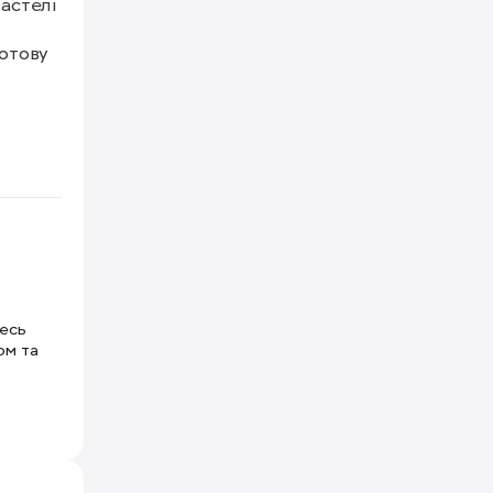
астелі 
отову 
тесь
ом та