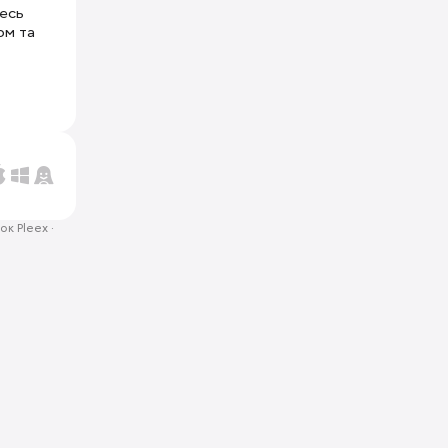
тесь
ом та
ок Pleex
·