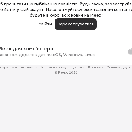
 прочитати цю публікацію повністю, будь ласка, зареєструй
увійдіть у свій акаунт. Насолоджуйтесь ексклюзивним контент
будьте в курсі всіх новин на Pleex!
Увійти
Зареєструватися
Pleex для комп'ютера
авантаж додаток для macOS, Windows, Linux.
користування сайтом
·
Політика конфіденційності
·
Контакти
·
Скачати додат
© Pleex, 2026