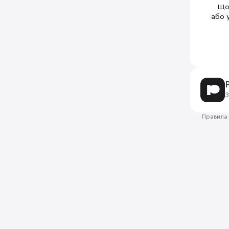
Щоб
або 
З
Правила 