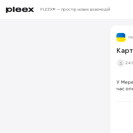
PLEEX® — простір нових взаємодій
Но
Карт
24.
У Мере
час оп