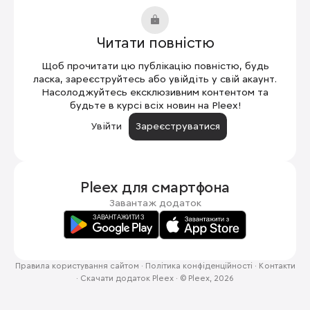
Читати повністю
Щоб прочитати цю публікацію повністю, будь
ласка, зареєструйтесь або увійдіть у свій акаунт.
Насолоджуйтесь ексклюзивним контентом та
будьте в курсі всіх новин на Pleex!
Увійти
Зареєструватися
Pleex для
смартфона
Завантаж додаток
Правила користування сайтом
·
Політика конфіденційності
·
Контакти
·
Скачати додаток Pleex
·
© Pleex, 2026