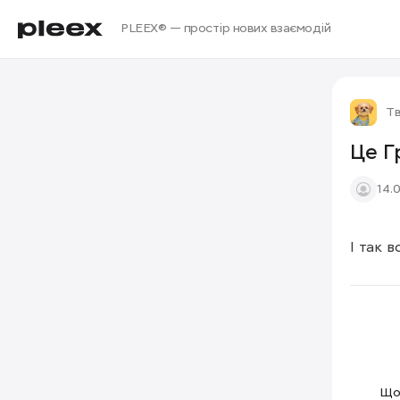
PLEEX® — простір нових взаємодій
Т
Це Г
14.
І так 
Щоб