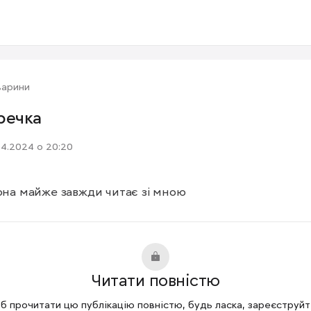
варини
речка
04.2024 о 20:20
вона майже завжди читає зі мною
Читати повністю
 прочитати цю публікацію повністю, будь ласка, зареєструй