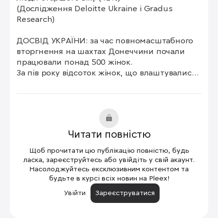
(Дослідження Deloitte Ukraine і Gradus 
Research)

ДОСВІД УКРАЇНИ: за час повномасштабного 
вторгнення на шахтах Донеччини почали 
працювали понад 500 жінок.

За пів року відсоток жінок, що влаштувалися 
в сільське господарство, склав близько 
60,4%, а раніше цей показник був 24%.

В переробній промисловості – близько 70%, 
а в минулому році було 45%.

У будівництві частина працевлаштованих 
Читати повністю
жінок

складає 34%, а минулого року було 16%.

Щоб прочитати цю публікацію повністю, будь
За останні 6 років, відсоток жінок, які 
ласка, зареєструйтесь або увійдіть у свій акаунт.
виконують роботи на складах і

Насолоджуйтесь ексклюзивним контентом та
будьте в курсі всіх новин на Pleex!
виробництвах виріс на 10% і сукупно склав 
30% від

Увійти
Зареєструватися
кількості всіх робіт.

Найсуттєвішим він був саме в 22-23 роках.
